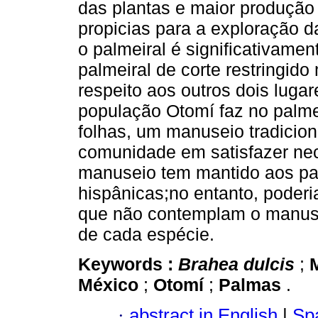
das plantas e maior produção 
propicias para a exploração da
o palmeiral é significativame
palmeiral de corte restringid
respeito aos outros dois luga
população Otomí faz no palmei
folhas, um manuseio tradicio
comunidade em satisfazer nec
manuseio tem mantido aos pa
hispânicas;no entanto, poderi
que não contemplam o manusei
de cada espécie.
Keywords :
Brahea dulcis
;
México
;
Otomí
;
Palmas
.
·
abstract in English
|
Spa