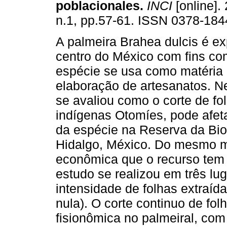
poblacionales
.
INCI
[online]. 
n.1, pp.57-61. ISSN 0378-184
A palmeira Brahea dulcis é e
centro do México com fins com
espécie se usa como matéria 
elaboração de artesanatos. Ne
se avaliou como o corte de fo
indígenas Otomíes, pode afet
da espécie na Reserva da Bios
Hidalgo, México. Do mesmo m
econômica que o recurso tem
estudo se realizou em três lu
intensidade de folhas extraída
nula). O corte continuo de f
fisionômica no palmeiral, co