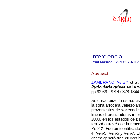
Interciencia
Print version
ISSN
0378-184
Abstract
ZAMBRANO, Asia Y
et al.
Pyricularia grisea
en la z
pp.62-66. ISSN 0378-1844
Se caracterizó la estructur
la zona arrocera venezola
provenientes de variedades
líneas diferenciadoras int
2000, en los estados de Ba
realizó a través de la reac
Pot2-2. Fueron identificado
4, Ven-5, Ven-6 y Ven-7. El
grisea generó tres grupos 