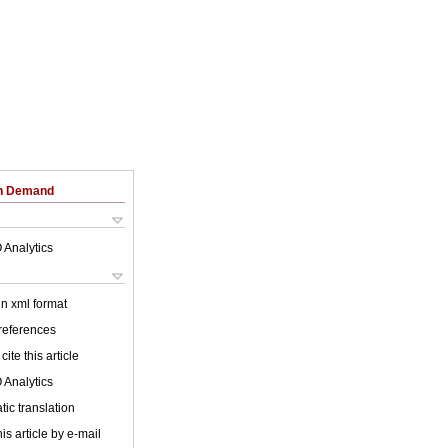
on Demand
 Analytics
 in xml format
 references
cite this article
 Analytics
ic translation
is article by e-mail