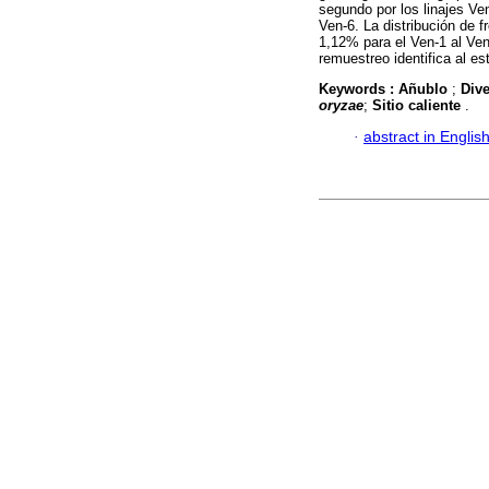
segundo por los linajes Ven
Ven-6. La distribución de f
1,12% para el Ven-1 al Ven
remuestreo identifica al es
Keywords :
Añublo
;
Div
oryzae
;
Sitio caliente
.
·
abstract in Englis