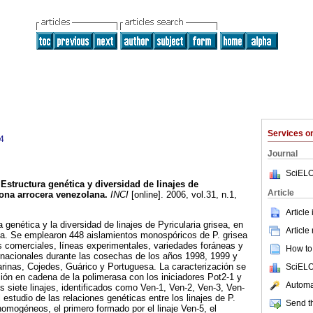
Services 
4
Journal
SciELO
Estructura genética y diversidad de linajes de
Article
ona arrocera venezolana
.
INCI
[online]. 2006, vol.31, n.1,
.
Article
a genética y la diversidad de linajes de Pyricularia grisea, en
Article
na. Se emplearon 448 aislamientos monospóricos de P. grisea
 comerciales, líneas experimentales, variedades foráneas y
How to 
ernacionales durante las cosechas de los años 1998, 1999 y
rinas, Cojedes, Guárico y Portuguesa. La caracterización se
SciELO
ción en cadena de la polimerasa con los iniciadores Pot2-1 y
Automat
s siete linajes, identificados como Ven-1, Ven-2, Ven-3, Ven-
 estudio de las relaciones genéticas entre los linajes de P.
Send th
homogéneos, el primero formado por el linaje Ven-5, el