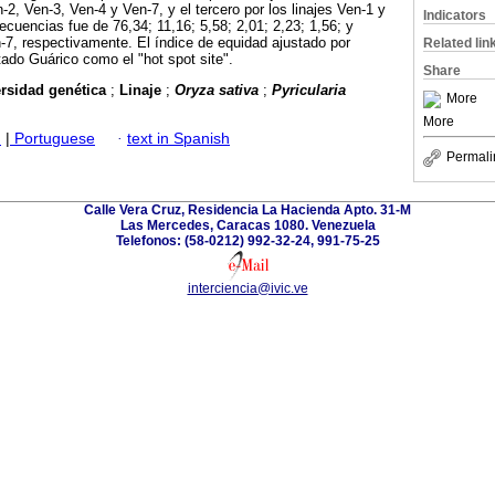
-2, Ven-3, Ven-4 y Ven-7, y el tercero por los linajes Ven-1 y
Indicators
recuencias fue de 76,34; 11,16; 5,58; 2,01; 2,23; 1,56; y
-7, respectivamente. El índice de equidad ajustado por
Related lin
tado Guárico como el "hot spot site".
Share
ersidad genética
;
Linaje
;
Oryza sativa
;
Pyricularia
More
More
h
|
Portuguese
·
text in Spanish
Permali
Calle Vera Cruz, Residencia La Hacienda Apto. 31-M
Las Mercedes, Caracas 1080. Venezuela
Telefonos: (58-0212) 992-32-24, 991-75-25
interciencia@ivic.ve