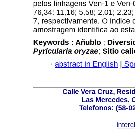
pelos linhagens Ven-1 e Ven-6.
76,34; 11,16; 5,58; 2,01; 2,23
7, respectivamente. O índice 
amostragem identifica ao esta
Keywords :
Añublo
;
Diversi
Pyricularia oryzae
;
Sitio cal
·
abstract in English
|
Spa
Calle Vera Cruz, Resi
Las Mercedes, 
Telefonos: (58-0
inter