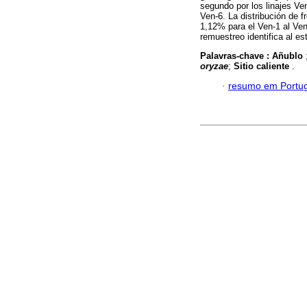
segundo por los linajes Ven
Ven-6. La distribución de f
1,12% para el Ven-1 al Ven
remuestreo identifica al es
Palavras-chave :
Añublo
oryzae
;
Sitio caliente
.
·
resumo em Portu