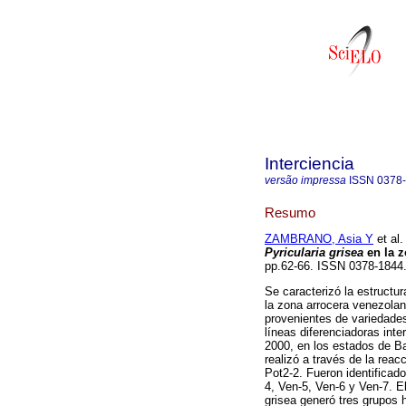
Interciencia
versão impressa
ISSN
0378
Resumo
ZAMBRANO, Asia Y
et al.
Pyricularia grisea
en la z
pp.62-66. ISSN 0378-1844
Se caracterizó la estructur
la zona arrocera venezola
provenientes de variedades
líneas diferenciadoras int
2000, en los estados de Ba
realizó a través de la reac
Pot2-2. Fueron identificado
4, Ven-5, Ven-6 y Ven-7. El
grisea generó tres grupos 