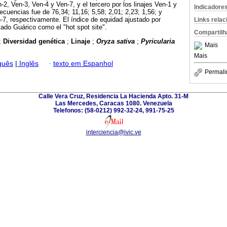
-2, Ven-3, Ven-4 y Ven-7, y el tercero por los linajes Ven-1 y
Indicadore
recuencias fue de 76,34; 11,16; 5,58; 2,01; 2,23; 1,56; y
-7, respectivamente. El índice de equidad ajustado por
Links rela
tado Guárico como el "hot spot site".
Compartilh
;
Diversidad genética
;
Linaje
;
Oryza sativa
;
Pyricularia
Mais
Mais
guês
|
Inglês
·
texto em Espanhol
Permali
Calle Vera Cruz, Residencia La Hacienda Apto. 31-M
Las Mercedes, Caracas 1080. Venezuela
Telefonos: (58-0212) 992-32-24, 991-75-25
interciencia@ivic.ve