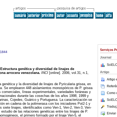
Serviços P
-1844
Journal
SciELO
Estructura genética y diversidad de linajes de
Artigo
ona arrocera venezolana
.
INCI
[online]. 2006, vol.31, n.1,
.
Artigo
a genética y la diversidad de linajes de Pyricularia grisea, en
Referên
na. Se emplearon 448 aislamientos monospóricos de P. grisea
 comerciales, líneas experimentales, variedades foráneas y
Como ci
ernacionales durante las cosechas de los años 1998, 1999 y
rinas, Cojedes, Guárico y Portuguesa. La caracterización se
SciELO
ción en cadena de la polimerasa con los iniciadores Pot2-1 y
Traduç
s siete linajes, identificados como Ven-1, Ven-2, Ven-3, Ven-
 estudio de las relaciones genéticas entre los linajes de P.
Enviar 
homogéneos, el primero formado por el linaje Ven-5, el