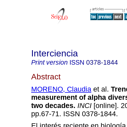
Interciencia
Print version
ISSN
0378-1844
Abstract
MORENO, Claudia
et al.
Tren
measurement of alpha diversi
two decades
.
INCI
[online]. 2
pp.67-71. ISSN 0378-1844.
El interés reciente en biología