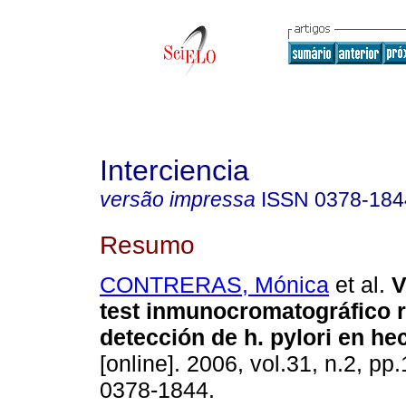
Interciencia
versão impressa
ISSN
0378-184
Resumo
CONTRERAS, Mónica
et al.
V
test inmunocromatográfico r
detección de h. pylori en he
[online]. 2006, vol.31, n.2, p
0378-1844.