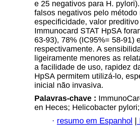
e 25 negativos para H. pylori)
falsos negativos pelo método r
especificidade, valor preditivo
Immunocard STAT HpSA fora
63-93), 78% (IC95%= 58-91) 
respectivamente. A sensibilid
ligeiramente menores as rela
a facilidade de uso, rapidez d
HpSA permitem utilizá-lo, es
inicial não invasiva.
Palavras-chave :
ImmunoCard
en Heces; Helicobacter pylori;
·
resumo em Espanhol
|