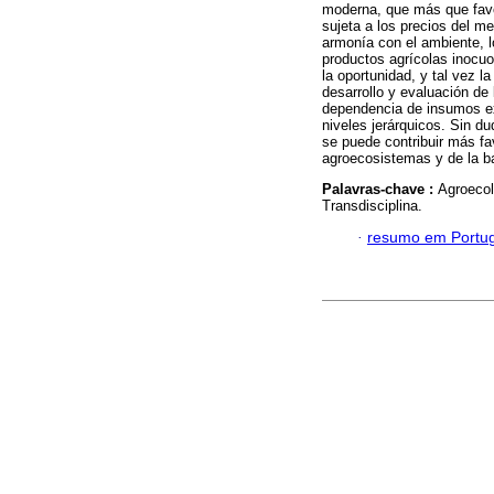
moderna, que más que favor
sujeta a los precios del me
armonía con el ambiente, l
productos agrícolas inocuo
la oportunidad, y tal vez l
desarrollo y evaluación de 
dependencia de insumos ext
niveles jerárquicos. Sin d
se puede contribuir más fa
agroecosistemas y de la ba
Palavras-chave :
Agroecol
Transdisciplina.
·
resumo em Portu