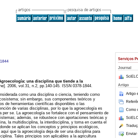
Serviços P
-1844
Journal
SciELO
Agroecología: una disciplina que tiende a la
Artigo
ne]. 2006, vol.31, n.2, pp.140-145. ISSN 0378-1844.
Artigo
nsiderada como una disciplina o ciencia, teniendo como
oecosistema; sin embargo, sus componentes teóricos y
Referên
s de herramientas científicas disponibles o las
nción de varias disciplinas, por lo que la agroecología es
Como ci
a per se. La agroecología se fortalece con el pensamiento de
sistemas; además, se robustece con aportaciones teóricas y
SciELO
na, la multidisciplina, la interdisciplina, y toma en cuenta el
Traduç
donde se aplican los conceptos y principios ecológicos,
aquí que la agroecología deja de ser una disciplina para
Enviar 
iplina. Tales principios son aplicables a la agricultura