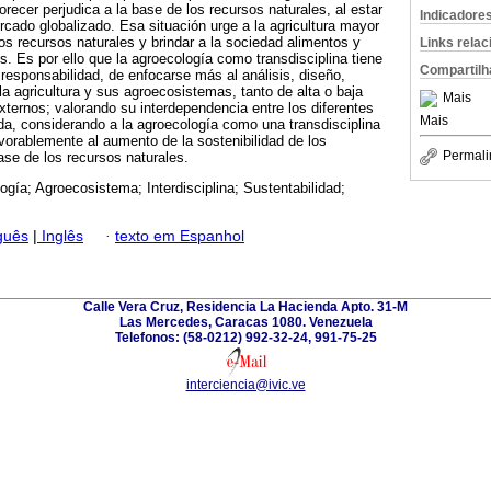
ecer perjudica a la base de los recursos naturales, al estar
Indicadore
rcado globalizado. Esa situación urge a la agricultura mayor
os recursos naturales y brindar a la sociedad alimentos y
Links rela
s. Es por ello que la agroecología como transdisciplina tiene
Compartilh
a responsabilidad, de enfocarse más al análisis, diseño,
la agricultura y sus agroecosistemas, tanto de alta o baja
Mais
ernos; valorando su interdependencia entre los diferentes
Mais
uda, considerando a la agroecología como una transdisciplina
vorablemente al aumento de la sostenibilidad de los
Permali
se de los recursos naturales.
ogía; Agroecosistema; Interdisciplina; Sustentabilidad;
guês
|
Inglês
·
texto em Espanhol
Calle Vera Cruz, Residencia La Hacienda Apto. 31-M
Las Mercedes, Caracas 1080. Venezuela
Telefonos: (58-0212) 992-32-24, 991-75-25
interciencia@ivic.ve