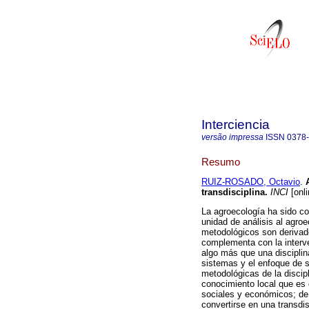
Interciencia
versão impressa
ISSN
0378
Resumo
RUIZ-ROSADO, Octavio
.
transdisciplina
.
INCI
[onli
La agroecología ha sido co
unidad de análisis al agr
metodológicos son derivado
complementa con la interve
algo más que una disciplin
sistemas y el enfoque de 
metodológicas de la discipli
conocimiento local que es 
sociales y económicos; de 
convertirse en una transdisc