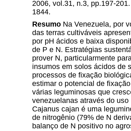
2006, vol.31, n.3, pp.197-201
1844.
Resumo
Na Venezuela, por v
das terras cultiváveis aprese
por pH ácidos e baixa disponi
de P e N. Estratégias sustent
prover N, particularmente par
insumos em solos ácidos de 
processos de fixação biológic
estimar o potencial de fixaçã
várias leguminosas que cres
venezuelanas através do uso
Cajanus cajan é uma legumino
de nitrogênio (79% de N deri
balanço de N positivo no agr