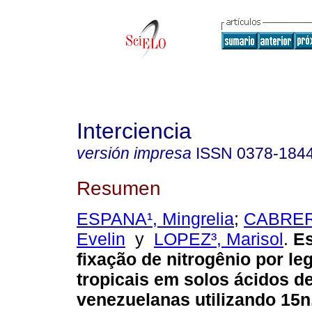
Interciencia
versión impresa
ISSN
0378-184
Resumen
ESPANA¹, Mingrelia
;
CABRER
Evelin
y
LOPEZ³, Marisol
.
Es
fixação de nitrogênio por l
tropicais em solos ácidos d
venezuelanas utilizando 15n