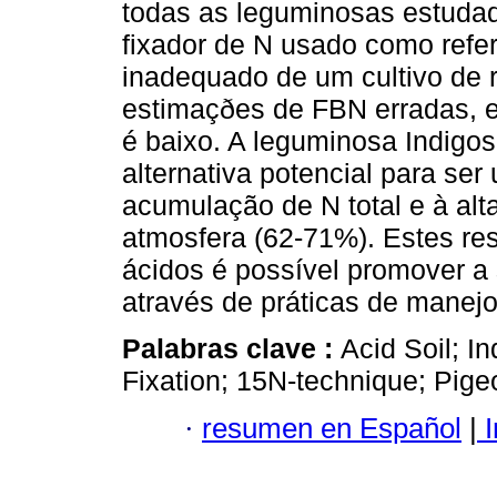
todas as leguminosas estudad
fixador de N usado como refe
inadequado de um cultivo de r
estimaçðes de FBN erradas, 
é baixo. A leguminosa Indigo
alternativa potencial para se
acumulação de N total e à alt
atmosfera (62-71%). Estes r
ácidos é possível promover a
através de práticas de manej
Palabras clave :
Acid Soil; I
Fixation; 15N-technique; Pige
·
resumen en Español
|
I