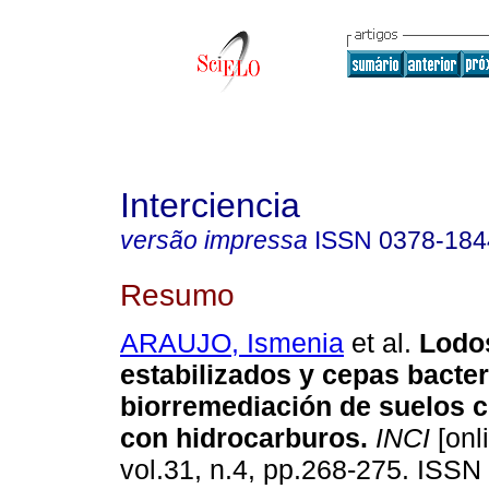
Interciencia
versão impressa
ISSN
0378-184
Resumo
ARAUJO, Ismenia
et al.
Lodo
estabilizados y cepas bacter
biorremediación de suelos 
con hidrocarburos
.
INCI
[onl
vol.31, n.4, pp.268-275. ISSN