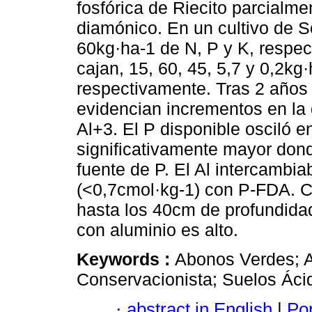
fosfórica de Riecito parcialme
diamónico. En un cultivo de S
60kg·ha-1 de N, P y K, respe
cajan, 15, 60, 45, 5,7 y 0,2kg
respectivamente. Tras 2 años
evidencian incrementos en la 
Al+3. El P disponible osciló 
significativamente mayor don
fuente de P. El Al intercambia
(<0,7cmol·kg-1) con P-FDA. 
hasta los 40cm de profundidad
con aluminio es alto.
Keywords :
Abonos Verdes; A
Conservacionista; Suelos Áci
·
abstract in English
|
Por