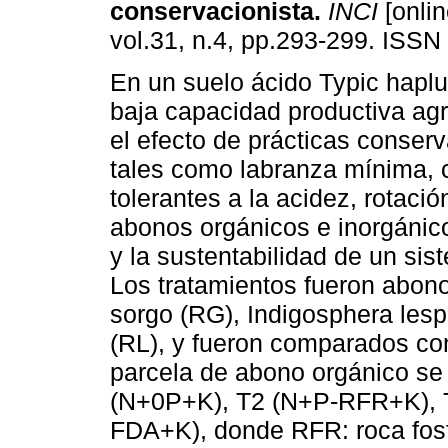
conservacionista
.
INCI
[onlin
vol.31, n.4, pp.293-299. ISSN
En un suelo ácido Typic haplu
baja capacidad productiva agr
el efecto de prácticas conserv
tales como labranza mínima, c
tolerantes a la acidez, rotaci
abonos orgánicos e inorgánico
y la sustentabilidad de un si
Los tratamientos fueron abon
sorgo (RG), Indigosphera lesp
(RL), y fueron comparados con
parcela de abono orgánico se f
(N+0P+K), T2 (N+P-RFR+K), 
FDA+K), donde RFR: roca fosf