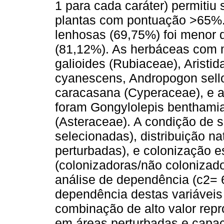
1 para cada caráter) permitiu
plantas com pontuação >65%.
lenhosas (69,75%) foi menor 
(81,12%). As herbáceas com 
galioides (Rubiaceae), Aristid
cyanescens, Andropogon sel
caracasana (Cyperaceae), e 
foram Gongylolepis benthami
(Asteraceae). A condição de 
selecionadas), distribuição n
perturbadas), e colonização 
(colonizadoras/não colonizado
análise de dependência (c2= 6
dependência destas variáveis
combinação de alto valor repro
em áreas perturbadas e capac