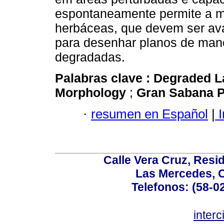
espontaneamente permite a m
herbáceas, que devem ser ava
para desenhar planos de mane
degradadas.
Palabras clave :
Degraded 
Morphology
;
Gran Sabana P
·
resumen en Español
|
I
Calle Vera Cruz, Resi
Las Mercedes, 
Telefonos: (58-0
inter