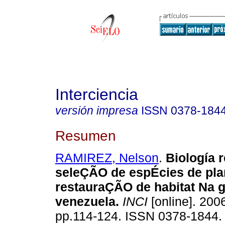
Interciencia
versión impresa
ISSN
0378-184
Resumen
RAMIREZ, Nelson
.
Biología 
seleÇÃO de espÉcies de pla
restauraÇÃO de habitat Na 
venezuela
.
INCI
[online]. 2006
pp.114-124. ISSN 0378-1844.