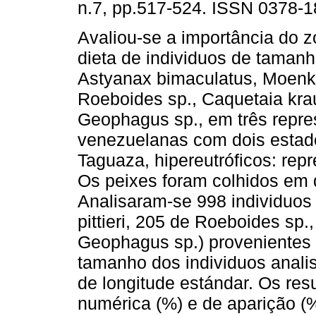
n.7, pp.517-524. ISSN 0378-1
Avaliou-se a importância do 
dieta de individuos de taman
Astyanax bimaculatus, Moenkha
Roeboides sp., Caquetaia krau
Geophagus sp., em três repre
venezuelanas com dois estados
Taguaza, hipereutróficos: re
Os peixes foram colhidos em d
Analisaram-se 998 individuos
pittieri, 205 de Roeboides sp.
Geophagus sp.) provenientes 
tamanho dos individuos anal
de longitude estándar. Os res
numérica (%) e de aparição (