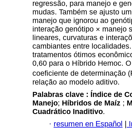
regressão, para manejo e genó
mudas. Também se ajusto um m
manejo que ignorou ao genóti
interação genótipo × manejo s
lineares, curvaturas e interaç
cambiantes entre localidades
tratamentos ótimos econômico
0,60 para o Híbrido Hemoc. O
coeficiente de determinação 
relação ao modelo aditivo.
Palabras clave :
Índice de 
Manejo
;
Híbridos de Maíz
;
M
Cuadrático Inaditivo
.
·
resumen en Español
|
I