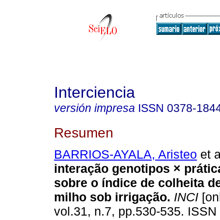
Interciencia
versión impresa
ISSN
0378-184
Resumen
BARRIOS-AYALA, Aristeo
et a
interação genotipos × práti
sobre o índice de colheita d
milho sob irrigação
.
INCI
[on
vol.31, n.7, pp.530-535. ISSN