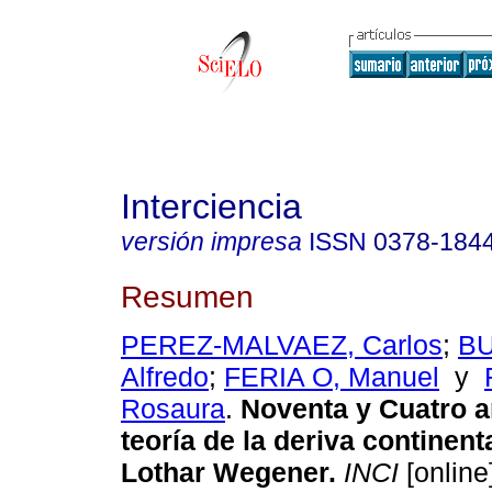
Interciencia
versión impresa
ISSN
0378-184
Resumen
PEREZ-MALVAEZ, Carlos
;
BU
Alfredo
;
FERIA O, Manuel
y
Rosaura
.
Noventa y Cuatro a
teoría de la deriva continent
Lothar Wegener
.
INCI
[online