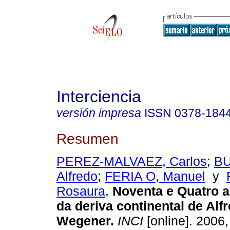
Interciencia
versión impresa
ISSN
0378-184
Resumen
PEREZ-MALVAEZ, Carlos
;
BU
Alfredo
;
FERIA O, Manuel
y
Rosaura
.
Noventa e Quatro a
da deriva continental de Alf
Wegener
.
INCI
[online]. 2006,