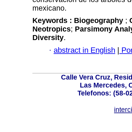
mexicano.
Keywords :
Biogeography
;
Neotropics
;
Parsimony Analy
Diversity
.
·
abstract in English
|
Por
Calle Vera Cruz, Resi
Las Mercedes, 
Telefonos: (58-0
inter