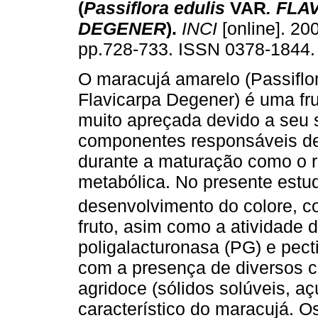
(
Passiflora edulis
VAR
.
FLA
DEGENER
).
INCI
[online]. 200
pp.728-733. ISSN 0378-1844.
O maracujá amarelo (Passiflor
Flavicarpa Degener) é uma fru
muito apreçada devido a seu 
componentes responsáveis de
durante a maturação como o r
metabólica. No presente estu
desenvolvimento do colore, c
fruto, asim como a atividade 
poligalacturonasa (PG) e pect
com a presença de diversos 
agridoce (sólidos solúveis, a
característico do maracujá. O