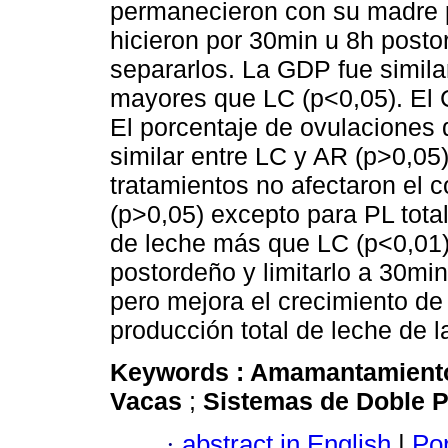
permanecieron con su madre p
hicieron por 30min u 8h posto
separarlos. La GDP fue simil
mayores que LC (p<0,05). El 
El porcentaje de ovulaciones 
similar entre LC y AR (p>0,05
tratamientos no afectaron el
(p>0,05) excepto para PL tota
de leche más que LC (p<0,01)
postordeño y limitarlo a 30min
pero mejora el crecimiento de
producción total de leche de l
Keywords :
Amamantamien
Vacas
;
Sistemas de Doble 
·
abstract in English
|
Por