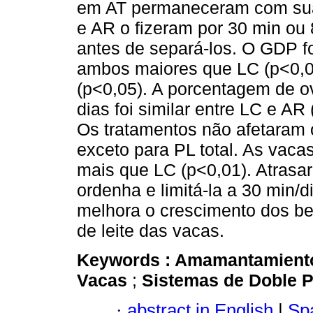
em AT permaneceram com sua
e AR o fizeram por 30 min ou
antes de separá-los. O GDP fo
ambos maiores que LC (p<0,0
(p<0,05). A porcentagem de o
dias foi similar entre LC e A
Os tratamentos não afetaram
exceto para PL total. As vaca
mais que LC (p<0,01). Atras
ordenha e limitá-la a 30 min/
melhora o crescimento dos be
de leite das vacas.
Keywords :
Amamantamien
Vacas
;
Sistemas de Doble 
·
abstract in English
|
Spa