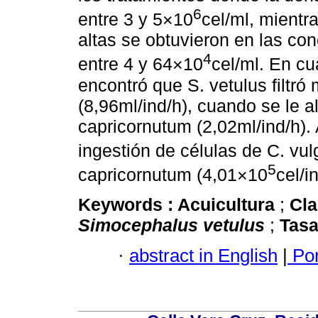
6
entre 3 y 5×10
cel/ml, mientr
altas se obtuvieron en las c
4
entre 4 y 64×10
cel/ml. En cu
encontró que S. vetulus filt
(8,96ml/ind/h), cuando se le a
capricornutum (2,02ml/ind/h)
ingestión de células de C. vul
5
capricornutum (4,01×10
cel/i
Keywords :
Acuicultura
;
Cl
Simocephalus vetulus
;
Tasa
·
abstract in English
|
Por