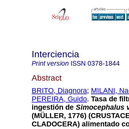
Interciencia
Print version
ISSN
0378-1844
Abstract
BRITO, Diagnora
;
MILANI, Na
PEREIRA, Guido
.
Tasa de fil
ingestión de
Simocephalus v
(MÜLLER, 1776) (CRUSTAC
CLADOCERA) alimentado c