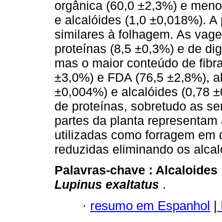
orgânica (60,0 ±2,3%) e men
e alcalóides (1,0 ±0,018%). A
similares à folhagem. As vag
proteínas (8,5 ±0,3%) e de dig
mas o maior conteúdo de fibra
±3,0%) e FDA (76,5 ±2,8%), a
±0,004%) e alcalóides (0,78 ±
de proteínas, sobretudo as s
partes da planta representam 
utilizadas como forragem em 
reduzidas eliminando os alcal
Palavras-chave :
Alcaloides
Lupinus exaltatus
.
·
resumo em Espanhol
|