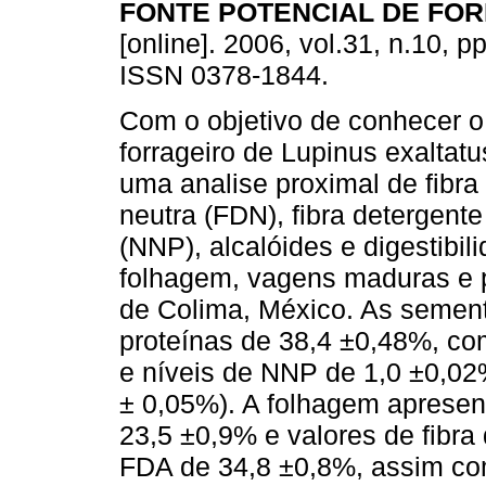
FONTE POTENCIAL DE FO
[online]. 2006, vol.31, n.10, p
ISSN 0378-1844.
Com o objetivo de conhecer o
forrageiro de Lupinus exaltatu
uma analise proximal de fibra
neutra (FDN), fibra detergente
(NNP), alcalóides e digestibi
folhagem, vagens maduras e 
de Colima, México. As semen
proteínas de 38,4 ±0,48%, co
e níveis de NNP de 1,0 ±0,02%
± 0,05%). A folhagem apresen
23,5 ±0,9% e valores de fibr
FDA de 34,8 ±0,8%, assim com