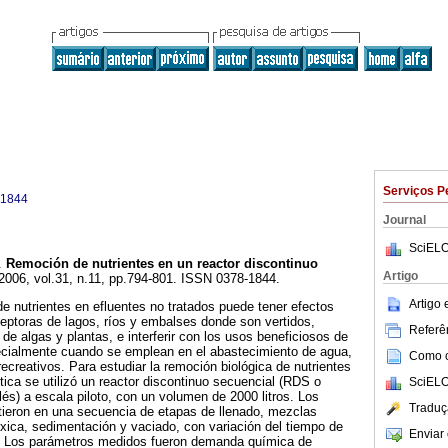
Serviços P
-1844
Journal
SciELO
.
Remoción de nutrientes en un reactor discontinuo
Artigo
 2006, vol.31, n.11, pp.794-801. ISSN 0378-1844.
Artigo
e nutrientes en efluentes no tratados puede tener efectos
eptoras de lagos, ríos y embalses donde son vertidos,
Referên
de algas y plantas, e interferir con los usos beneficiosos de
pecialmente cuando se emplean en el abastecimiento de agua,
Como ci
ecreativos. Para estudiar la remoción biológica de nutrientes
ica se utilizó un reactor discontinuo secuencial (RDS o
SciELO
lés) a escala piloto, con un volumen de 2000 litros. Los
Traduç
tieron en una secuencia de etapas de llenado, mezclas
xica, sedimentación y vaciado, con variación del tiempo de
Enviar 
. Los parámetros medidos fueron demanda química de