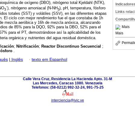
oquímica de oxígeno (DBO), nitrógeno total Kjeldahl (NTK),
Indicadore
-
-NO
), nitrógeno amoniacal (N-NH
), pH, temperatura, fósforo
3
3
Links rela
idos totales (SST) y volátiles (SSV), en las diferentes etapas
n. El ciclo con mejor rendimiento fue el que constaba de 1h
Compartilh
de mezcla aeróbica y 16h de mezcla anóxica, alcanzando
Mais
edios de 85% para la DQO, 92% para la DBO, 52% para el
67% para el PT, demostrándose así la aplicabilidad de los
Mais
ria orgánica y nutrientes del agua residual doméstica.
Permali
ficación
;
Nitrificación
;
Reactor Discontinuo Secuencial
;
Fósforo
.
guês
|
Inglês
·
texto em Espanhol
Calle Vera Cruz, Residencia La Hacienda Apto. 31-M
Las Mercedes, Caracas 1080. Venezuela
Telefonos: (58-0212) 992-32-24, 991-75-25
interciencia@ivic.ve