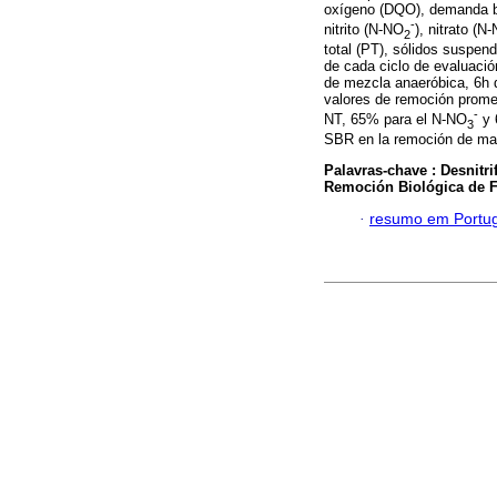
oxígeno (DQO), demanda bi
-
nitrito (N-NO
), nitrato (N
2
total (PT), sólidos suspend
de cada ciclo de evaluació
de mezcla anaeróbica, 6h 
valores de remoción prom
-
NT, 65% para el N-NO
y 
3
SBR en la remoción de mate
Palavras-chave :
Desnitri
Remoción Biológica de 
·
resumo em Portu