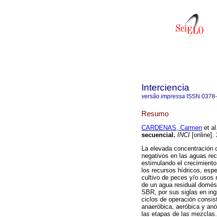
Interciencia
versão impressa
ISSN
0378
Resumo
CARDENAS, Carmen
et al
secuencial
.
INCI
[online].
La elevada concentración d
negativos en las aguas rec
estimulando el crecimiento 
los recursos hídricos, es
cultivo de peces y/o usos r
de un agua residual domést
SBR, por sus siglas en ing
ciclos de operación consis
anaeróbica, aeróbica y anó
las etapas de las mezclas