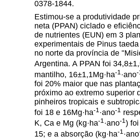
0378-1844.
Estimou-se a produtividade pr
neta (PPAN) ciclado e eficiên
de nutrientes (EUN) em 3 pla
experimentais de Pinus taeda 
no norte da província de "Misi
Argentina. A PPAN foi 34,8±1
-1
-
mantilho, 16±1,1Mg·ha
·ano
foi 20% maior que nas planta
próximo ao extremo superior d
pinheiros tropicais e subtrop
-1
-1
foi 18 e 16Mg·ha
·ano
respe
-1
-1
K, Ca e Mg (kg·ha
·ano
) fo
-1
15; e a absorção (kg·ha
·ano