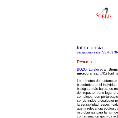
Interciencia
versão impressa
ISSN
0378
Resumo
BOZO, Lorelei
et al.
Bioma
microbianas.
.
INCI
[online
Los efectos de sustancias 
bioquímica en el individuo,
biológica más bajos, es re
del impacto, tiene lugar u
complejos, con perturbaci
ser definidos a cualquier n
la sensibilidad, especifici
que la relevancia ecológi
microbianas para la homoe
contaminación química actu