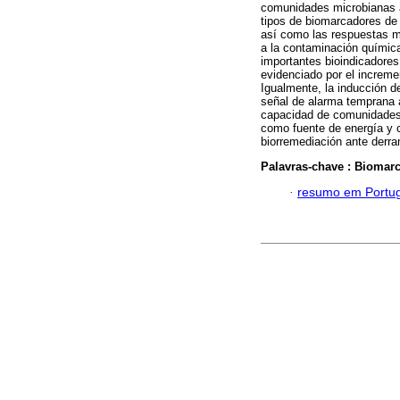
comunidades microbianas a
tipos de biomarcadores de 
así como las respuestas 
a la contaminación químic
importantes bioindicadores
evidenciado por el increme
Igualmente, la inducción d
señal de alarma temprana 
capacidad de comunidades 
como fuente de energía y c
biorremediación ante derr
Palavras-chave :
Biomar
·
resumo em Portu