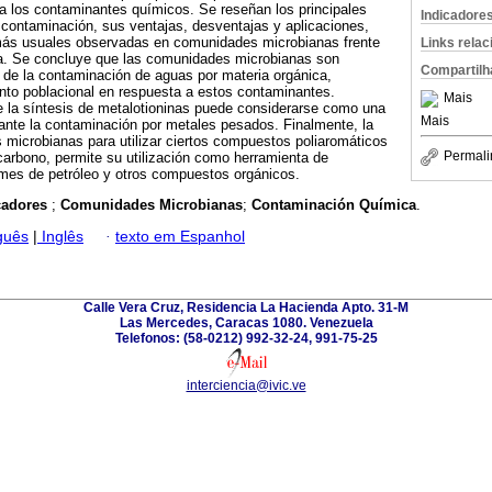
 los contaminantes químicos. Se reseñan los principales
Indicadore
contaminación, sus ventajas, desventajas y aplicaciones,
más usuales observadas en comunidades microbianas frente
Links rela
a. Se concluye que las comunidades microbianas son
Compartilh
 de la contaminación de aguas por materia orgánica,
nto poblacional en respuesta a estos contaminantes.
Mais
e la síntesis de metalotioninas puede considerarse como una
Mais
ante la contaminación por metales pesados. Finalmente, la
microbianas para utilizar ciertos compuestos poliaromáticos
Permali
arbono, permite su utilización como herramienta de
ames de petróleo y otros compuestos orgánicos.
cadores
;
Comunidades Microbianas
;
Contaminación Química
.
guês
|
Inglês
·
texto em Espanhol
Calle Vera Cruz, Residencia La Hacienda Apto. 31-M
Las Mercedes, Caracas 1080. Venezuela
Telefonos: (58-0212) 992-32-24, 991-75-25
interciencia@ivic.ve