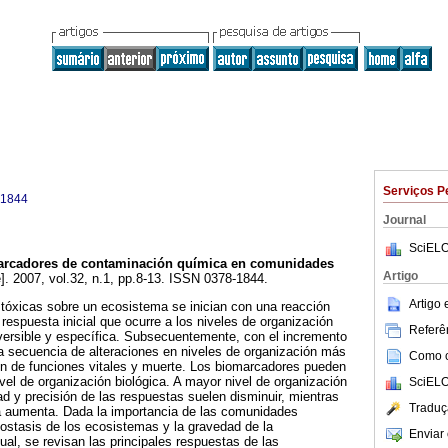
Serviços P
-1844
Journal
SciELO
rcadores de contaminación química en comunidades
Artigo
]. 2007, vol.32, n.1, pp.8-13. ISSN 0378-1844.
Artigo
tóxicas sobre un ecosistema se inician con una reacción
 respuesta inicial que ocurre a los niveles de organización
Referên
versible y específica. Subsecuentemente, con el incremento
na secuencia de alteraciones en niveles de organización más
Como ci
ón de funciones vitales y muerte. Los biomarcadores pueden
ivel de organización biológica. A mayor nivel de organización
SciELO
dad y precisión de las respuestas suelen disminuir, mientras
Traduç
ca aumenta. Dada la importancia de las comunidades
ostasis de los ecosistemas y la gravedad de la
Enviar 
al, se revisan las principales respuestas de las