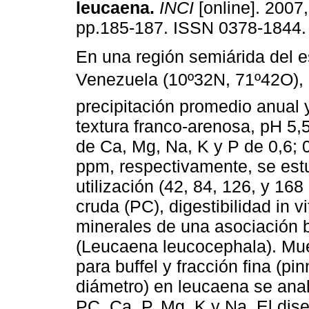
leucaena
.
INCI
[online]. 2007,
pp.185-187. ISSN 0378-1844.
En una región semiárida del e
Venezuela (10º32N, 71º42O)
precipitación promedio anual 
textura franco-arenosa, pH 5,
de Ca, Mg, Na, K y P de 0,6; 
ppm, respectivamente, se estu
utilización (42, 84, 126, y 168
cruda (PC), digestibilidad in 
minerales de una asociación bu
(Leucaena leucocephala). Mue
para buffel y fracción fina (p
diámetro) en leucaena se ana
PC, Ca, P, Mg, K y Na. El dis