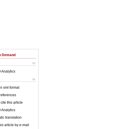
on Demand
 Analytics
 in xml format
 references
cite this article
 Analytics
ic translation
is article by e-mail