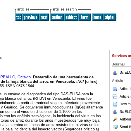
Services 
4
Journal
SciELO
RBALLO, Octavio
.
Desarrollo de una herramienta de
Article
 de la hoja blanca del arroz en Venezuela
.
INCI
[online].
-265. ISSN 0378-1844.
Article
de un ensayo de diagnóstico del tipo DAS-ELISA para la
Article
hoja blanca del arroz (RHBV) en Venezuela. El virus fue
cialmente a partir de material vegetal infectado proveniente
How to 
 y Guárico. Se obtuvieron inmunoglobulinas (IgGs) altamente
on contra el virus en diluciones de 1:1000 en los
SciELO
con los análisis serológicos, la incidencia del virus en las
Automat
ctoras de arroz durante los años muestreados fue muy baja
a la siembra de líneas de arroz resistentes al virus en los
Send th
la baja incidencia del insecto vector (Sogatodes orizicola)