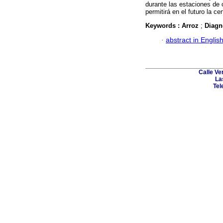
durante las estaciones de 
permitirá en el futuro la ce
Keywords :
Arroz
;
Diagn
·
abstract in Englis
Calle Ve
La
Tel