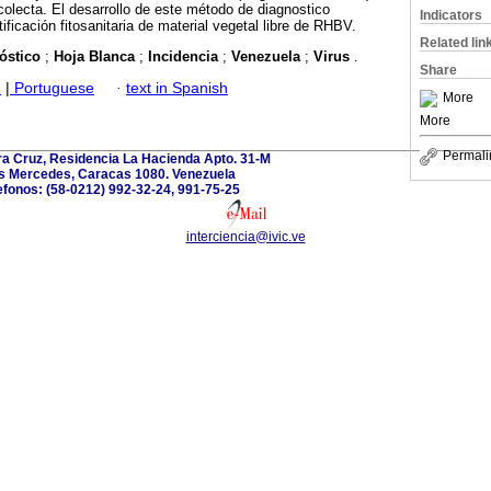
colecta. El desarrollo de este método de diagnostico
Indicators
rtificación fitosanitaria de material vegetal libre de RHBV.
Related lin
óstico
;
Hoja Blanca
;
Incidencia
;
Venezuela
;
Virus
.
Share
h
|
Portuguese
·
text in Spanish
More
More
Permali
ra Cruz, Residencia La Hacienda Apto. 31-M
s Mercedes, Caracas 1080. Venezuela
efonos: (58-0212) 992-32-24, 991-75-25
interciencia@ivic.ve