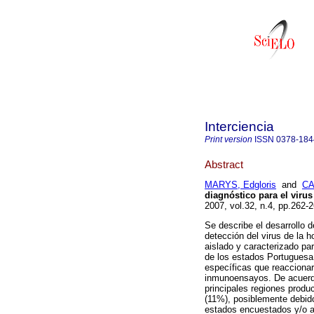
Interciencia
Print version
ISSN
0378-184
Abstract
MARYS, Edgloris
and
CA
diagnóstico para el virus
2007, vol.32, n.4, pp.262
Se describe el desarrollo 
detección del virus de la 
aislado y caracterizado par
de los estados Portuguesa
específicas que reaccionar
inmunoensayos. De acuerdo 
principales regiones produ
(11%), posiblemente debido 
estados encuestados y/o a 