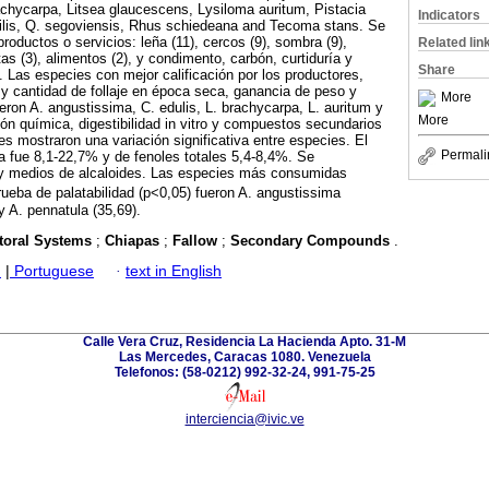
chycarpa, Litsea glaucescens, Lysiloma auritum, Pistacia
Indicators
ilis, Q. segoviensis, Rhus schiedeana and Tecoma stans. Se
productos o servicios: leña (11), cercos (9), sombra (9),
Related lin
as (3), alimentos (2), y condimento, carbón, curtiduría y
Share
 Las especies con mejor calificación por los productores,
 y cantidad de follaje en época seca, ganancia de peso y
More
eron A. angustissima, C. edulis, L. brachycarpa, L. auritum y
More
n química, digestibilidad in vitro y compuestos secundarios
ies mostraron una variación significativa entre especies. El
Permali
a fue 8,1-22,7% y de fenoles totales 5,4-8,4%. Se
 y medios de alcaloides. Las especies más consumidas
rueba de palatabilidad (p<0,05) fueron A. angustissima
 y A. pennatula (35,69).
toral Systems
;
Chiapas
;
Fallow
;
Secondary Compounds
.
h
|
Portuguese
·
text in English
Calle Vera Cruz, Residencia La Hacienda Apto. 31-M
Las Mercedes, Caracas 1080. Venezuela
Telefonos: (58-0212) 992-32-24, 991-75-25
interciencia@ivic.ve