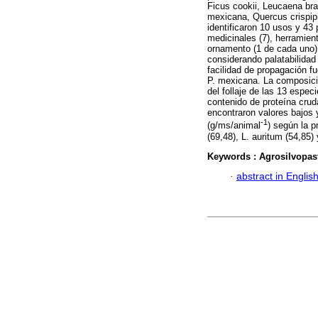
Ficus cookii, Leucaena bra
mexicana, Quercus crispip
identificaron 10 usos y 43 
medicinales (7), herramient
ornamento (1 de cada uno).
considerando palatabilidad
facilidad de propagación fu
P. mexicana. La composició
del follaje de las 13 espec
contenido de proteína crud
encontraron valores bajos
-1
(g/ms/animal
) según la p
(69,48), L. auritum (54,85)
Keywords :
Agrosilvopas
·
abstract in Englis