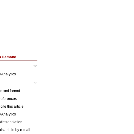
on Demand
 Analytics
 in xml format
 references
cite this article
 Analytics
ic translation
is article by e-mail