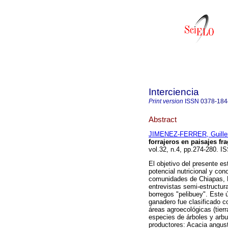
Interciencia
Print version
ISSN
0378-184
Abstract
JIMENEZ-FERRER, Guille
forrajeros en paisajes 
vol.32, n.4, pp.274-280. I
El objetivo del presente es
potencial nutricional y con
comunidades de Chiapas, Mé
entrevistas semi-estructura
borregos "pelibuey". Este 
ganadero fue clasificado c
áreas agroecológicas (tier
especies de árboles y arbus
productores: Acacia angust