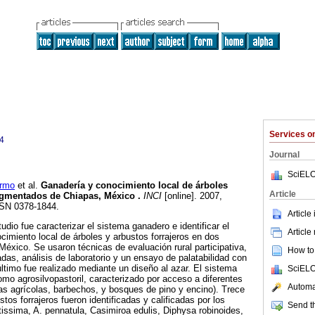
Services 
4
Journal
SciELO
rmo
et al.
Ganadería y conocimiento local de árboles
Article
fragmentados de Chiapas, México
.
INCI
[online]. 2007,
SSN 0378-1844.
Article
tudio fue caracterizar el sistema ganadero e identificar el
Article
ocimiento local de árboles y arbustos forrajeros en dos
xico. Se usaron técnicas de evaluación rural participativa,
How to 
das, análisis de laboratorio y un ensayo de palatabilidad con
último fue realizado mediante un diseño al azar. El sistema
SciELO
omo agrosilvopastoril, caracterizado por acceso a diferentes
Automat
ras agrícolas, barbechos, y bosques de pino y encino). Trece
tos forrajeros fueron identificadas y calificadas por los
Send th
issima, A. pennatula, Casimiroa edulis, Diphysa robinoides,