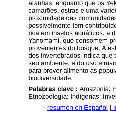
aranhas, enquanto que os Ye
camarões, ostras e uma varie
proximidade das comunidades
possivelmente tem contribuíd
rica em insetos aquáticos, a
Yanomami, que consomem prin
provenientes do bosque. A es
dos invertebrados indica que
seu ambiente, e do uso e man
para prover alimento as popu
biodiversidade.
Palabras clave :
Amazonia; E
Etnozoología; Indígenas; Inv
·
resumen en Español
|
I