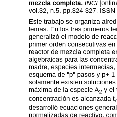
mezcla completa
.
INCI
[onlin
vol.32, n.5, pp.324-327. ISSN
Este trabajo se organiza alre
lemas. En los tres primeros l
generalizó el modelo de reac
primer orden consecutivas en 
reactor de mezcla completa en
algebraicas para las concent
madre, especies intermedias, 
esquema de "p" pasos y p+ 1
solamente existen soluciones 
máxima de la especie A
y el
2
concentración es alcanzada t
desarrolló ecuaciones genera
normalizadas de reactivo, co