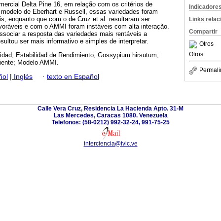
mercial Delta Pine 16, em relação com os critérios de
Indicadore
o modelo de Eberhart e Russell, essas variedades foram
s, enquanto que com o de Cruz et al. resultaram ser
Links rela
voráveis e com o AMMI foram instáveis com alta interação.
Compartir
sociar a resposta das variedades mais rentáveis a
sultou ser mais informativo e simples de interpretar.
Otros
Otros
lidad; Estabilidad de Rendimiento; Gossypium hirsutum;
iente; Modelo AMMI.
Permali
ñol
|
Inglés
·
texto en Español
Calle Vera Cruz, Residencia La Hacienda Apto. 31-M
Las Mercedes, Caracas 1080. Venezuela
Telefonos: (58-0212) 992-32-24, 991-75-25
interciencia@ivic.ve