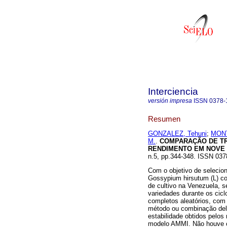
Interciencia
versión impresa
ISSN
0378-
Resumen
GONZALEZ, Tehuni
;
MONT
M.
.
COMPARAÇÃO DE TR
RENDIMENTO EM NOVE
n.5, pp.344-348. ISSN 037
Com o objetivo de selecio
Gossypium hirsutum (L) com
de cultivo na Venezuela, 
variedades durante os cic
completos aleatórios, com
método ou combinação de
estabilidade obtidos pelos 
modelo AMMI. Não houve c