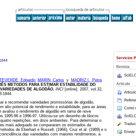
Servicios 
1844
Revista
SciELO
EVERDE, Edgardo
;
MARIN, Carlos
y
MADRIZ I., Petra
Articulo
ÊS METODOS PARA ESTIMAR ESTABILIDADE DO
 VARIEDADES DE ALGODÃO
.
INCI
[online]. 2007, vol.32,
Articu
8-1844.
Referen
nar e recomendar variedades promissórias de algodão,
 alto potencial de rendimento e estabilidade, para as áreas
Como ci
se avaliou o rendimento de algodão em rama de nove
los 1995-96 e 1996-97. Utilizou-se um desenho de blocos
SciELO
 quatro repetições, em doze ambientes. Para determinar o
Traduc
les mais adequado se compararam os estimados da
métodos de Eberhart e Russell, (1966), Cruz et al. (1989) e o
Enviar 
oincidência das variedades com maiores rendimentos, a