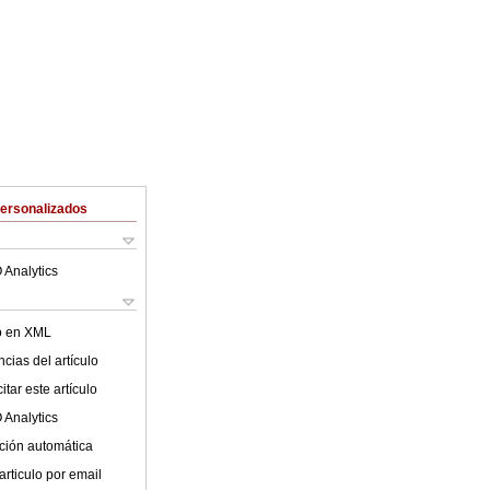
Personalizados
 Analytics
lo en XML
cias del artículo
tar este artículo
 Analytics
ción automática
articulo por email