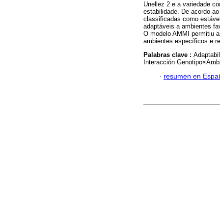
Unellez 2 e a variedade co
estabilidade. De acordo a
classificadas como estávei
adaptáveis a ambientes fa
O modelo AMMI permitiu as
ambientes específicos e re
Palabras clave :
Adaptabi
Interacción Genotipo×Amb
·
resumen en Espa