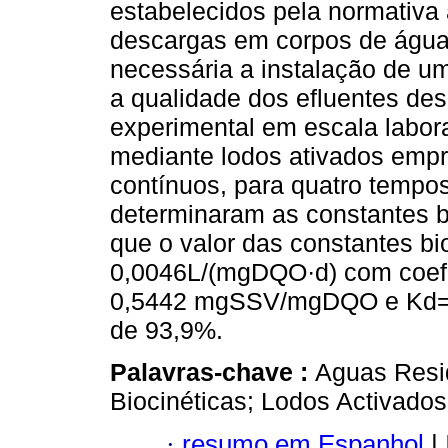
estabelecidos pela normativa
descargas em corpos de água.
necessária a instalação de u
a qualidade dos efluentes de
experimental em escala labora
mediante lodos ativados empr
contínuos, para quatro tempos 
determinaram as constantes bi
que o valor das constantes bi
0,0046L/(mgDQO·d) com coefi
0,5442 mgSSV/mgDQO e Kd= 
de 93,9%.
Palavras-chave :
Aguas Resi
Biocinéticas; Lodos Activados
·
resumo em Espanhol
|