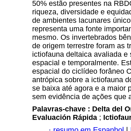
50% estão presentes na RBD
riqueza, diversidade e equida
de ambientes lacunares único
representa uma fonte importan
mesmo. Os invertebrados bênt
de origem terrestre foram as t
ictiofauna deltaica avaliada e
espacial e temporalmente. Est
espacial do ciclídeo forâneo C
antrópica sobre a ictiofauna 
se baixa até agora e a maior 
sem evidência de ações que a
Palavras-chave :
Delta del 
Evaluación Rápida
;
Ictiofa
·
resumo em Espanhol
|