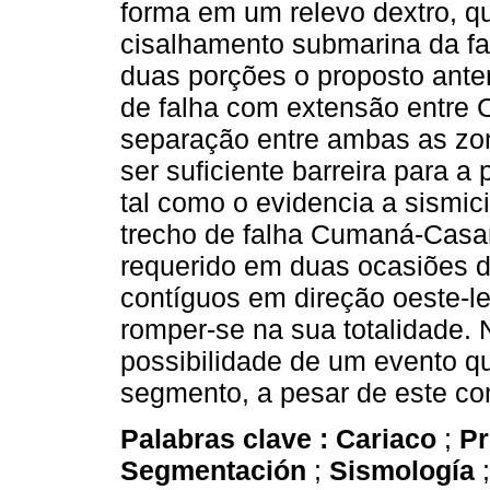
forma em um relevo dextro, qu
cisalhamento submarina da fal
duas porções o proposto ant
de falha com extensão entre
separação entre ambas as zo
ser suficiente barreira para a
tal como o evidencia a sismic
trecho de falha Cumaná-Casan
requerido em duas ocasiões 
contíguos em direção oeste-l
romper-se na sua totalidade. 
possibilidade de um evento q
segmento, a pesar de este co
Palabras clave :
Cariaco
;
P
Segmentación
;
Sismología