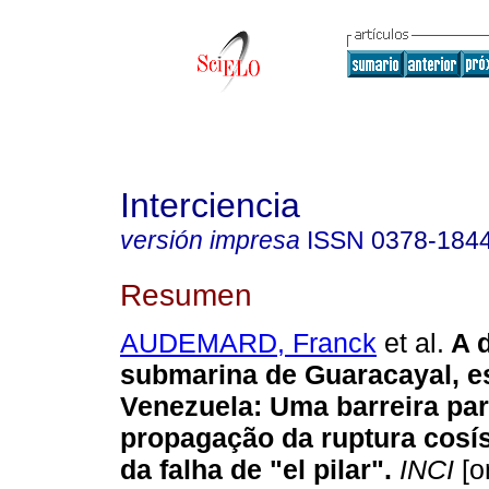
Interciencia
versión impresa
ISSN
0378-184
Resumen
AUDEMARD, Franck
et al.
A 
submarina de Guaracayal, e
Venezuela
:
Uma barreira par
propagação da ruptura cosí
da falha de "el pilar"
.
INCI
[o