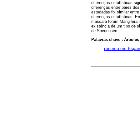
diferenças estatísticas si
diferenças entre pares dos
estudadas foi similar ent
diferenças estatísticas. E
máscara foram Mangifera i
existência de um tipo de s
de Soconusco.
Palavras-chave :
Árbole
·
resumo em Espan