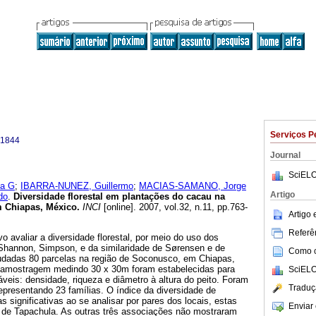
Serviços P
-1844
Journal
SciELO
a G
;
IBARRA-NUNEZ, Guillermo
;
MACIAS-SAMANO, Jorge
Artigo
do
.
Diversidade florestal em plantações do cacau na
m Chiapas, México
.
INCI
[online]. 2007, vol.32, n.11, pp.763-
Artigo
Referên
vo avaliar a diversidade florestal, por meio do uso dos
 Shannon, Simpson, e da similaridade de Sørensen e de
Como ci
tudadas 80 parcelas na região de Soconusco, em Chiapas,
e amostragem medindo 30 x 30m foram estabelecidas para
SciELO
áveis: densidade, riqueza e diâmetro à altura do peito. Foram
Traduç
presentando 23 famílias. O índice da diversidade de
 significativas ao se analisar por pares dos locais, estas
Enviar 
e de Tapachula. As outras três associações não mostraram