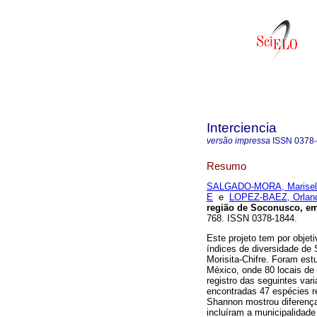
Interciencia
versão impressa
ISSN
0378
Resumo
SALGADO-MORA, Marisel
E
e
LOPEZ-BAEZ, Orlan
região de Soconusco, e
768. ISSN 0378-1844.
Este projeto tem por objeti
índices de diversidade de
Morisita-Chifre. Foram es
México, onde 80 locais d
registro das seguintes vari
encontradas 47 espécies re
Shannon mostrou diferenças
incluíram a municipalidad