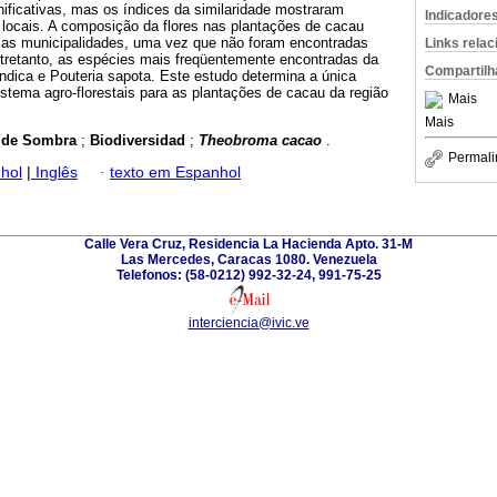
gnificativas, mas os índices da similaridade mostraram
Indicadore
 locais. A composição da flores nas plantações de cacau
re as municipalidades, uma vez que não foram encontradas
Links rela
ntretanto, as espécies mais freqüentemente encontradas da
Compartilh
ndica e Pouteria sapota. Este estudo determina a única
istema agro-florestais para as plantações de cacau da região
Mais
Mais
s de Sombra
;
Biodiversidad
;
Theobroma cacao
.
Permali
hol
|
Inglês
·
texto em Espanhol
Calle Vera Cruz, Residencia La Hacienda Apto. 31-M
Las Mercedes, Caracas 1080. Venezuela
Telefonos: (58-0212) 992-32-24, 991-75-25
interciencia@ivic.ve