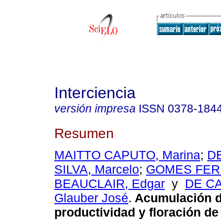
Interciencia
versión impresa
ISSN
0378-184
Resumen
MAITTO CAPUTO, Marina
;
D
SILVA, Marcelo
;
GOMES FER
BEAUCLAIR, Edgar
y
DE C
Glauber José
.
Acumulación d
productividad y floración de