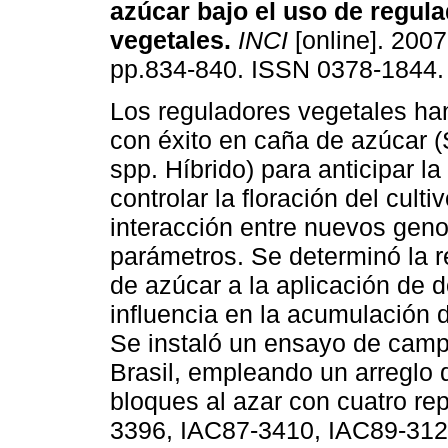
azúcar bajo el uso de regul
vegetales
.
INCI
[online]. 2007
pp.834-840. ISSN 0378-1844.
Los reguladores vegetales ha
con éxito en caña de azúcar
spp. Híbrido) para anticipar l
controlar la floración del cult
interacción entre nuevos gen
parámetros. Se determinó la 
de azúcar a la aplicación de 
influencia en la acumulación d
Se instaló un ensayo de camp
Brasil, empleando un arreglo 
bloques al azar con cuatro re
3396, IAC87-3410, IAC89-312