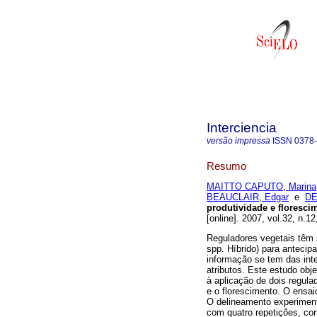
Interciencia
versão impressa
ISSN
0378
Resumo
MAITTO CAPUTO, Marina
BEAUCLAIR, Edgar
e
DE
produtividade e floresci
[online]. 2007, vol.32, n.
Reguladores vegetais têm
spp. Híbrido) para antecip
informação se tem das int
atributos. Este estudo obj
à aplicação de dois regula
e o florescimento. O ensai
O delineamento experimenta
com quatro repetições, con