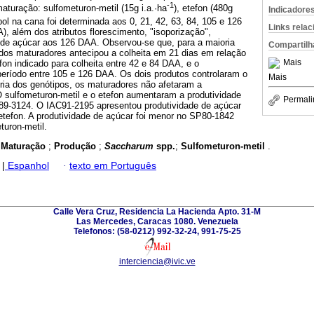
-1
turação: sulfometuron-metil (15g i.a.·ha
), etefon (480g
Indicadore
pol na cana foi determinada aos 0, 21, 42, 63, 84, 105 e 126
Links rela
), além dos atributos florescimento, "isoporização",
 de açúcar aos 126 DAA. Observou-se que, para a maioria
Compartilh
dos maturadores antecipou a colheita em 21 dias em relação
Mais
on indicado para colheita entre 42 e 84 DAA, e o
período entre 105 e 126 DAA. Os dois produtos controlaram o
Mais
ria dos genótipos, os maturadores não afetaram a
O sulfometuron-metil e o etefon aumentaram a produtividade
Permali
89-3124. O IAC91-2195 apresentou produtividade de açúcar
etefon. A produtividade de açúcar foi menor no SP80-1842
uron-metil.
;
Maturação
;
Produção
;
Saccharum
spp.
;
Sulfometuron-metil
.
|
Espanhol
·
texto em Português
Calle Vera Cruz, Residencia La Hacienda Apto. 31-M
Las Mercedes, Caracas 1080. Venezuela
Telefonos: (58-0212) 992-32-24, 991-75-25
interciencia@ivic.ve