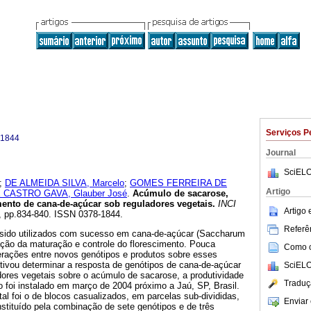
Serviços P
-1844
Journal
SciELO
;
DE ALMEIDA SILVA, Marcelo
;
GOMES FERREIRA DE
Artigo
 CASTRO GAVA, Glauber José
.
Acúmulo de sacarose,
mento de cana-de-açúcar sob reguladores vegetais
.
INCI
Artigo
12, pp.834-840. ISSN 0378-1844.
Referên
 sido utilizados com sucesso em cana-de-açúcar (Saccharum
ação da maturação e controle do florescimento. Pouca
Como ci
erações entre novos genótipos e produtos sobre esses
etivou determinar a resposta de genótipos de cana-de-açúcar
SciELO
dores vegetais sobre o acúmulo de sacarose, a produtividade
Traduç
o foi instalado em março de 2004 próximo a Jaú, SP, Brasil.
l foi o de blocos casualizados, em parcelas sub-divididas,
Enviar 
stituído pela combinação de sete genótipos e de três