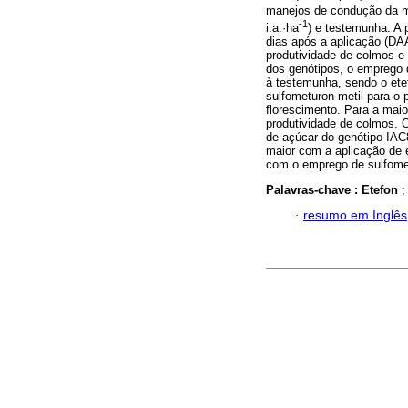
manejos de condução da ma
-1
i.a.·ha
) e testemunha. A 
dias após a aplicação (DAA
produtividade de colmos e
dos genótipos, o emprego 
à testemunha, sendo o etef
sulfometuron-metil para o 
florescimento. Para a maio
produtividade de colmos. 
de açúcar do genótipo IAC
maior com a aplicação de 
com o emprego de sulfomet
Palavras-chave :
Etefon
·
resumo em Inglês