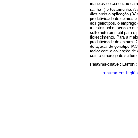
manejos de condução da ma
-1
i.a.·ha
) e testemunha. A 
dias após a aplicação (DAA
produtividade de colmos e
dos genótipos, o emprego 
à testemunha, sendo o etef
sulfometuron-metil para o 
florescimento. Para a maio
produtividade de colmos. 
de açúcar do genótipo IAC
maior com a aplicação de 
com o emprego de sulfomet
Palavras-chave :
Etefon
·
resumo em Inglês