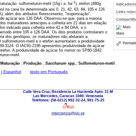
-1
turação: sulfometuron-metil (15g i.a.·ha
), etefon (480g
Indicadore
pol na cana foi determinada aos 0, 21, 42, 63, 84, 105 e 126
Links rela
), além dos atributos florescimento, "isoporização",
 de açúcar aos 126 DAA. Observou-se que, para a maioria
Compartilh
dos maturadores antecipou a colheita em 21 dias em relação
Mais
on indicado para colheita entre 42 e 84 DAA, e o
período entre 105 e 126 DAA. Os dois produtos controlaram o
Mais
ria dos genótipos, os maturadores não afetaram a
O sulfometuron-metil e o etefon aumentaram a produtividade
Permali
89-3124. O IAC91-2195 apresentou produtividade de açúcar
etefon. A produtividade de açúcar foi menor no SP80-1842
uron-metil.
;
Maturação
;
Produção
;
Saccharum
spp.
;
Sulfometuron-metil
.
|
Espanhol
·
texto em Português
Calle Vera Cruz, Residencia La Hacienda Apto. 31-M
Las Mercedes, Caracas 1080. Venezuela
Telefonos: (58-0212) 992-32-24, 991-75-25
interciencia@ivic.ve