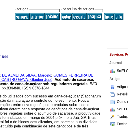
Serviços P
-1844
Journal
SciELO
;
DE ALMEIDA SILVA, Marcelo
;
GOMES FERREIRA DE
Artigo
 CASTRO GAVA, Glauber José
.
Acúmulo de sacarose,
mento de cana-de-açúcar sob reguladores vegetais
.
INCI
Artigo
12, pp.834-840. ISSN 0378-1844.
Referên
 sido utilizados com sucesso em cana-de-açúcar (Saccharum
ação da maturação e controle do florescimento. Pouca
Como ci
erações entre novos genótipos e produtos sobre esses
etivou determinar a resposta de genótipos de cana-de-açúcar
SciELO
dores vegetais sobre o acúmulo de sacarose, a produtividade
Traduç
o foi instalado em março de 2004 próximo a Jaú, SP, Brasil.
l foi o de blocos casualizados, em parcelas sub-divididas,
Enviar 
stituído pela combinação de sete genótipos e de três