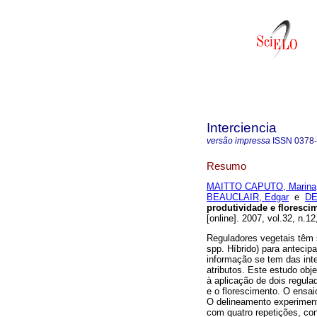
Interciencia
versão impressa
ISSN
0378
Resumo
MAITTO CAPUTO, Marina
BEAUCLAIR, Edgar
e
DE
produtividade e floresci
[online]. 2007, vol.32, n.
Reguladores vegetais têm
spp. Híbrido) para antecip
informação se tem das int
atributos. Este estudo obj
à aplicação de dois regula
e o florescimento. O ensai
O delineamento experimenta
com quatro repetições, con