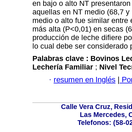
en bajo o alto NT presentaro
aquellas en NT medio (68,7 y
medio o alto fue similar entr
más alta (P<0,01) en secas (6
producción de leche difiere p
lo cual debe ser considerado p
Palabras clave :
Bovinos Le
Lechería Familiar
;
Nivel Te
·
resumen en Inglés
|
Por
Calle Vera Cruz, Resi
Las Mercedes, 
Telefonos: (58-0