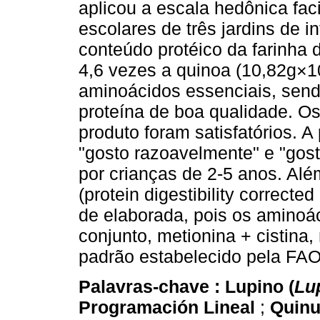
aplicou a escala hedônica faci
escolares de três jardins de i
conteúdo protéico da farinha
4,6 vezes a quinoa (10,82g×1
aminoácidos essenciais, se
proteína de boa qualidade. Os
produto foram satisfatórios. 
"gosto razoavelmente" e "gos
por crianças de 2-5 anos. A
(protein digestibility correcte
de elaborada, pois os aminoác
conjunto, metionina + cistina
padrão estabelecido pela FAO
Palavras-chave :
Lupino (
Lu
Programación Lineal
;
Quinu