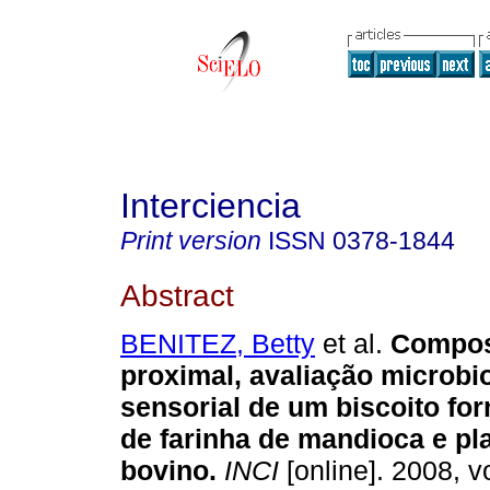
Interciencia
Print version
ISSN
0378-1844
Abstract
BENITEZ, Betty
et al.
Compos
proximal, avaliação microbi
sensorial de um biscoito fo
de farinha de mandioca e p
bovino
.
INCI
[online]. 2008, vo