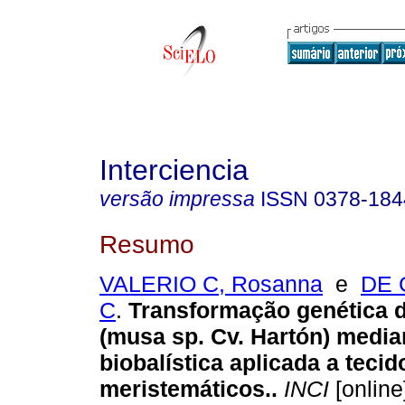
Interciencia
versão impressa
ISSN
0378-184
Resumo
VALERIO C, Rosanna
e
DE 
C
.
Transformação genética d
(musa sp. Cv. Hartón) media
biobalística aplicada a tecid
meristemáticos.
.
INCI
[online