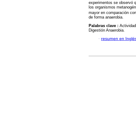
experimentos se observó q
los organismos metanogénic
mayor en comparación con l
de forma anaerobia.
Palabras clave :
Activida
Digestión Anaerobia.
·
resumen en Inglé