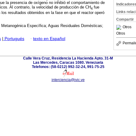
ue la presencia de oxígeno no inhibió el comportamiento de
Indicadore
os. Al contrario, la velocidad de producción de CH
fue
4
Links rela
os resultados obtenidos en la fase en que el reactor operó
Compartir
d Metanogénica Específica; Aguas Residuales Domésticas;
Otros
Otros
s
|
Portugués
·
texto en Español
Permali
Calle Vera Cruz, Residencia La Hacienda Apto. 31-M
Las Mercedes, Caracas 1080. Venezuela
Telefonos: (58-0212) 992-32-24, 991-75-25
interciencia@ivic.ve