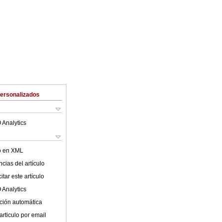
Personalizados
 Analytics
lo en XML
cias del artículo
tar este artículo
 Analytics
ción automática
articulo por email