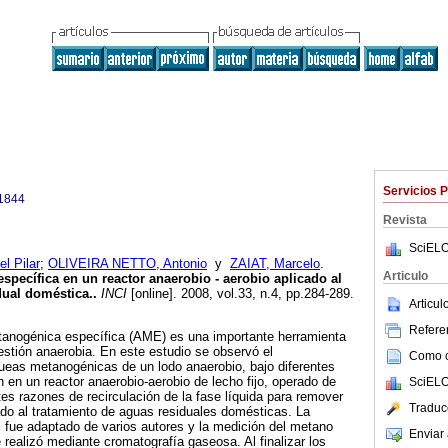
Servicios 
1844
Revista
SciELO
l Pilar
;
OLIVEIRA NETTO, Antonio
y
ZAIAT, Marcelo
.
Articulo
specífica en un reactor anaerobio - aerobio aplicado al
dual doméstica.
.
INCI
[online]. 2008, vol.33, n.4, pp.284-289.
Articu
Referen
tanogénica específica (AME) es una importante herramienta
gestión anaerobia. En este estudio se observó el
Como ci
ueas metanogénicas de un lodo anaerobio, bajo diferentes
 en un reactor anaerobio-aerobio de lecho fijo, operado de
SciELO
es razones de recirculación de la fase líquida para remover
Traduc
ado al tratamiento de aguas residuales domésticas. La
 fue adaptado de varios autores y la medición del metano
Enviar 
 realizó mediante cromatografía gaseosa. Al finalizar los