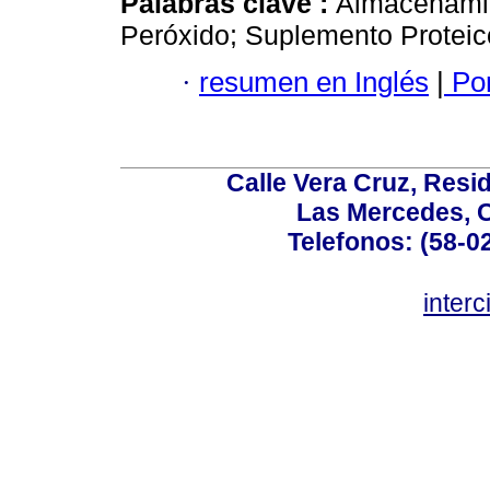
Palabras clave :
Almacenamie
Peróxido; Suplemento Proteic
·
resumen en Inglés
|
Por
Calle Vera Cruz, Resi
Las Mercedes, 
Telefonos: (58-0
inter