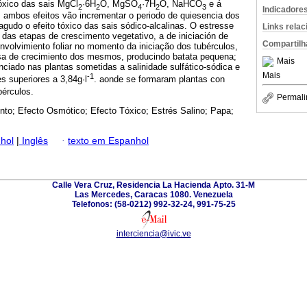
 tóxico das sais MgCl
·6H
O, MgSO
·7H
O, NaHCO
e á
2
2
4
2
3
Indicadore
a; ambos efeitos vão incrementar o periodo de quiesencia dos
agudo o efeito tóxico das sais sódico-alcalinas. O estresse
Links rela
 das etapas de crescimento vegetativo, a de iniciación de
Compartilh
volvimiento foliar no momento da iniciação dos tubérculos,
sa de crecimiento dos mesmos, producindo batata pequena;
Mais
ciado nas plantas sometidas a salinidade sulfático-sódica e
Mais
-1
s superiores a 3,84g·l
. aonde se formaram plantas con
bérculos.
Permali
nto; Efecto Osmótico; Efecto Tóxico; Estrés Salino; Papa;
hol
|
Inglês
·
texto em Espanhol
Calle Vera Cruz, Residencia La Hacienda Apto. 31-M
Las Mercedes, Caracas 1080. Venezuela
Telefonos: (58-0212) 992-32-24, 991-75-25
interciencia@ivic.ve