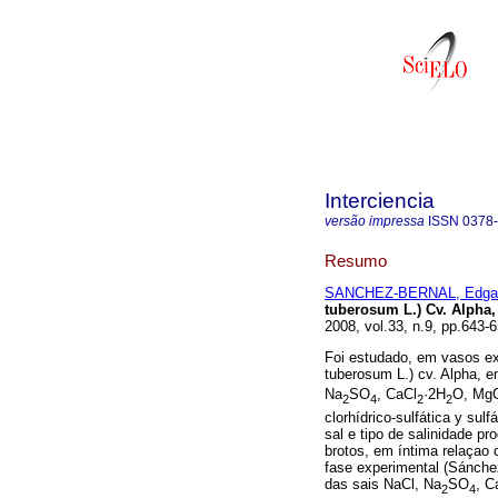
Interciencia
versão impressa
ISSN
0378
Resumo
SANCHEZ-BERNAL, Edga
tuberosum L.) Cv. Alpha,
2008, vol.33, n.9, pp.643
Foi estudado, em vasos ex
tuberosum L.) cv. Alpha, 
Na
SO
, CaCl
·2H
O, Mg
2
4
2
2
clorhídrico-sulfática y sul
sal e tipo de salinidade p
brotos, em íntima relaçao
fase experimental (Sánchez
das sais NaCl, Na
SO
, C
2
4