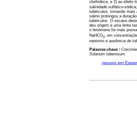
clorhídrica, e 2) ao efeito
salinidade sulfático-sódic
tubérculos, tornando mais 
salino prolongou a duração
tubérculos. O escaso desen
deu origem a uma lenta ta
o fenómeno foi mais pronun
NaHCO
, em concentraçõe
3
nanismo e ausênicia de tu
Palavras-chave :
Crecimie
Solanum tuberosum
.
·
resumo em Espan