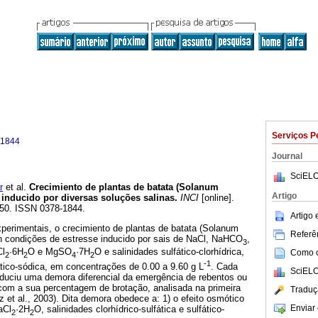
Serviços P
-1844
Journal
SciELO
r
et al.
Crecimiento de plantas de batata (Solanum
Artigo
 inducido por diversas soluções salinas
.
INCI
[online].
-650. ISSN 0378-1844.
Artigo
perimentais, o crecimiento de plantas de batata (Solanum
Referên
en condições de estresse inducido por sais de NaCl, NaHCO
,
3
Cl
·6H
O e MgSO
·7H
O e salinidades sulfático-clorhídrica,
Como ci
2
2
4
2
-1
fático-sódica, em concentrações de 0.00 a 9.60 g L
. Cada
SciELO
roduciu uma demora diferencial da emergência de rebentos ou
 com a sua percentagem de brotação, analisada na primeira
Traduç
 et al., 2003). Dita demora obedece a: 1) o efeito osmótico
Enviar 
aCl
·2H
O, salinidades clorhídrico-sulfática e sulfático-
2
2