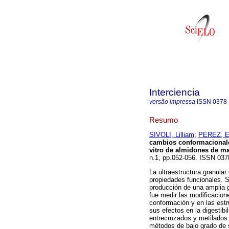
Interciencia
versão impressa
ISSN
0378
Resumo
SIVOLI, Lilliam
;
PEREZ, E
cambios conformacionales,
vitro de almidones de ma
n.1, pp.052-056. ISSN 037
La ultraestructura granula
propiedades funcionales. S
producción de una amplia g
fue medir las modificacion
conformación y en las estr
sus efectos en la digestibi
entrecruzados y metilados 
métodos de bajo grado de s