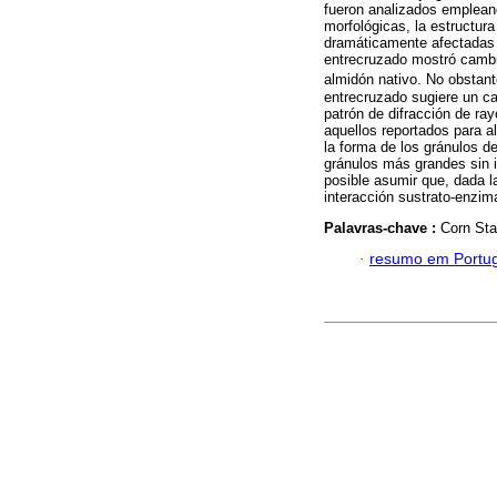
fueron analizados emplean
morfológicas, la estructura 
dramáticamente afectadas p
entrecruzado mostró cambio
almidón nativo. No obstant
entrecruzado sugiere un cam
patrón de difracción de ra
aquellos reportados para a
la forma de los gránulos d
gránulos más grandes sin i
posible asumir que, dada l
interacción sustrato-enzim
Palavras-chave :
Corn Sta
·
resumo em Portu