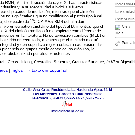
do RMN, MEB y difracción de rayos X. Las características
Indicadore
cristalina y la susceptibilidad a hidrólisis fueron
or el proceso de metilación, mientras que el almidón
Links rela
s no significativos que no modificaron el patrón tipo A del
Compartilh
13
e, el espectro de
C CP-MAS RMN del almidón
bio en su patrón cristalino del tipo A al B, mientras que el
Mais
yos X del almidón metilado fue completamente diferente de
Mais
lmidones en la literatura. No se apreciaron cambios (MEB) en
el almidón entrecruzado, mientras que el metilado mostró
Permali
ntegridad y con superficie rugosa debida a exo-erosión. Es
a presencia de grupos metilo dentro de los gránulos, la
a es obstaculizada por efectos estéricos.
rch; Cross-Linking; Crystalline Structure; Granular Structure;
In Vitro
Digestibi
guês
|
Inglês
·
texto em Espanhol
Calle Vera Cruz, Residencia La Hacienda Apto. 31-M
Las Mercedes, Caracas 1080. Venezuela
Telefonos: (58-0212) 992-32-24, 991-75-25
interciencia@ivic.ve