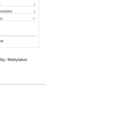
s
cionados
ar
nk
lity; Methylation.