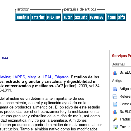
Serviços P
-1844
Journal
SciELO
levina
;
LARES, Mary
e
LEAL, Edgardo
.
Estudios de los
Artigo
 estructura granular y cristalina, y digestibilidad in
íz entrecruzados y metilados
.
INCI
[online]. 2009, vol.34,
Artigo
8-1844.
Referên
r del almidón es un determinante importante de sus
u conocimiento, control y aplicación ayudaría en la
Como ci
ama de productos alimenticios. El objetivo de este estudio
es producidas por el entrecruzamiento y la metilación en la
SciELO
ucturas granular y cristalina del almidón de maíz, así como
Traduç
lidad enzimática in vitro por la a-amilasa. Almidones
fueron producidos a partir de almidón de maíz comercial por
Enviar 
ustitución. Tanto el almidón nativo como los modificados