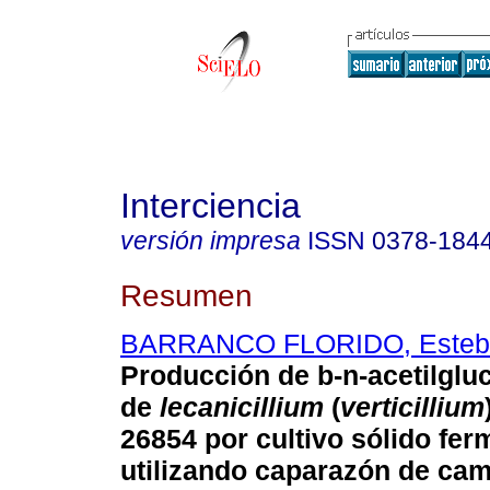
Interciencia
versión impresa
ISSN
0378-184
Resumen
BARRANCO FLORIDO, Esteb
Producción de
b
-n-acetilgl
de
lecanicillium
(
verticillium
26854 por cultivo sólido fe
utilizando caparazón de ca