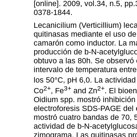
[online]. 2009, vol.34, n.5, p
0378-1844.
Lecanicilium (Verticillium) lec
quitinasas mediante el uso d
camarón como inductor. La 
producción de b-N-acetylgluc
obtuvo a las 80h. Se observó 
intervalo de temperatura entr
los 50°C, pH 6,0. La activida
2+
3+
2+
Co
, Fe
and Zn
. El bioe
Oidium spp. mostró inhibición
electroforesis SDS-PAGE del e
mostró cuatro bandas de 70, 5
actividad de b-N-acetylglucos
zimograma. Las quitinasas pro