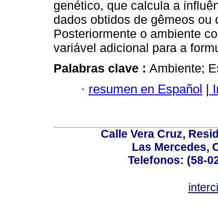
genético, que calcula a influ
dados obtidos de gêmeos ou d
Posteriormente o ambiente c
variável adicional para a form
Palabras clave :
Ambiente; Es
·
resumen en Español
|
I
Calle Vera Cruz, Resi
Las Mercedes, 
Telefonos: (58-0
inter