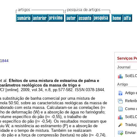
Serviços P
-1844
Journal
SciELO
t al.
Efeitos de uma mistura de estearina de palma e
Artigo
parâmetros reológicos da massa de trigo e
CI
[online]. 2009, vol.34, n.8, pp.577-582. ISSN 0378-1844.
Artigo
a substituição de banha comercial por uma mistura de
Referên
nola 50:50, sobre as características reológicas da massa de
elaborado com esta massa. Calcularam-se as correlações (r=
Como ci
alho de deformação (W) e a absorção de água no farinógrafo;
olume específico do pão (r= -0,55), o trabalho de
SciELO
 específico do pão (r= -0,54). Os resultados mostraram que
Traduç
uiu W, a resistência ao estiramento (P) e a absorção de
lidade e o tempo de mistura. Também se realizaram
Enviar 
 do pão e a força de compressão (textura) no pão (r= -0,74).