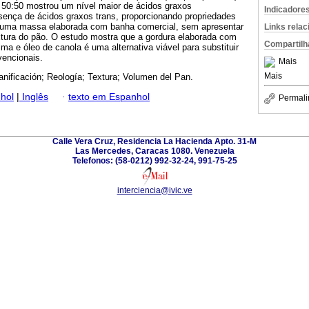
a 50:50 mostrou um nível maior de ácidos graxos
Indicadore
sença de ácidos graxos trans, proporcionando propriedades
e uma massa elaborada com banha comercial, sem apresentar
Links rela
xtura do pão. O estudo mostra que a gordura elaborada com
Compartilh
ma e óleo de canola é uma alternativa viável para substituir
encionais.
Mais
Mais
nificación; Reología; Textura; Volumen del Pan.
hol
|
Inglês
·
texto em Espanhol
Permali
Calle Vera Cruz, Residencia La Hacienda Apto. 31-M
Las Mercedes, Caracas 1080. Venezuela
Telefonos: (58-0212) 992-32-24, 991-75-25
interciencia@ivic.ve