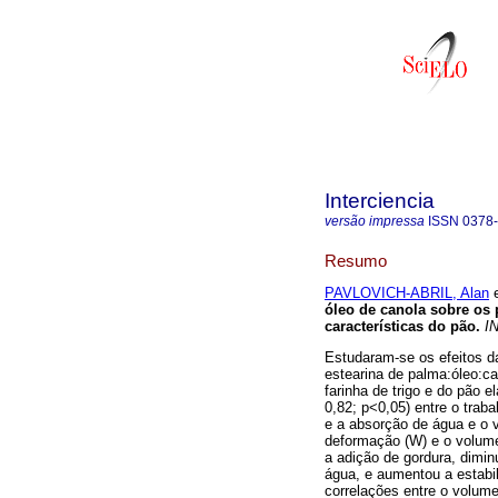
Interciencia
versão impressa
ISSN
0378
Resumo
PAVLOVICH-ABRIL, Alan
e
óleo de canola sobre os 
características do pão
.
IN
Estudaram-se os efeitos d
estearina de palma:óleo:ca
farinha de trigo e do pão 
0,82; p<0,05) entre o trab
e a absorção de água e o v
deformação (W) e o volume
a adição de gordura, dimin
água, e aumentou a estabi
correlações entre o volume