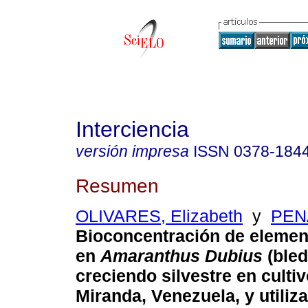
Interciencia
versión impresa
ISSN
0378-184
Resumen
OLIVARES, Elizabeth
y
PENA
Bioconcentración de elemen
en
Amaranthus Dubius
(bled
creciendo silvestre en culti
Miranda, Venezuela, y utiliz