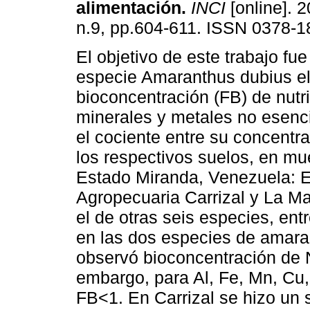
alimentación
.
INCI
[online]. 2
n.9, pp.604-611. ISSN 0378-1
El objetivo de este trabajo fue
especie Amaranthus dubius el
bioconcentración (FB) de nutr
minerales y metales no esenc
el cociente entre su concentr
los respectivos suelos, en mue
Estado Miranda, Venezuela: El
Agropecuaria Carrizal y La M
el de otras seis especies, ent
en las dos especies de amara
observó bioconcentración de N
embargo, para Al, Fe, Mn, Cu,
FB<1. En Carrizal se hizo un